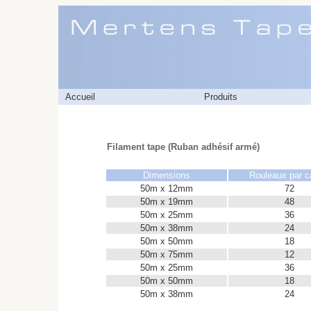
Accueil
Produits
Filament tape (Ruban adhésif armé)
Dimensions
Rouleaux par c
50m x 12mm
72
50m x 19mm
48
50m x 25mm
36
50m x 38mm
24
50m x 50mm
18
50m x 75mm
12
50m x 25mm
36
50m x 50mm
18
50m x 38mm
24