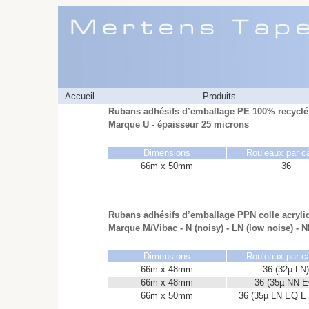
Accueil
Produits
Rubans adhésifs d’emballage PE 100% recyclé 
Marque U - épaisseur 25 microns
Dimensions
Rouleaux par c
66m x 50mm
36
Rubans adhésifs d’emballage PPN colle acryli
Marque M/Vibac - N (noisy) - LN (low noise) - NN
Dimensions
Rouleaux par c
66m x 48mm
36 (32µ LN)
66m x 48mm
36 (35µ NN E
66m x 50mm
36 (35µ LN EQ E