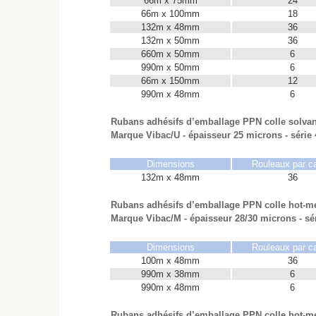
66m x 75mm
24
66m x 100mm
18
132m x 48mm
36
132m x 50mm
36
660m x 50mm
6
990m x 50mm
6
66m x 150mm
12
990m x 48mm
6
Rubans adhésifs d’emballage PPN colle solvan
Marque Vibac/U - épaisseur 25 microns - série
Dimensions
Rouleaux par c
132m x 48mm
36
Rubans adhésifs d’emballage PPN colle hot-me
Marque Vibac/M - épaisseur 28/30 microns - sé
Dimensions
Rouleaux par c
100m x 48mm
36
990m x 38mm
6
990m x 48mm
6
Rubans adhésifs d’emballage PPN colle hot-me