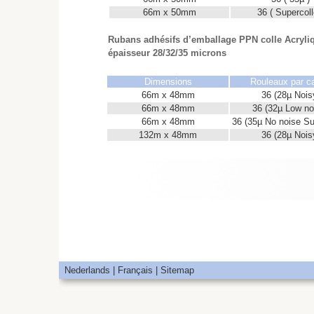
66m x 50mm
36 ( Supercoll
Rubans adhésifs d’emballage PPN colle Acryli
épaisseur 28/32/35 microns
Dimensions
Rouleaux par c
66m x 48mm
36 (28µ Nois
66m x 48mm
36 (32µ Low no
66m x 48mm
36 (35µ No noise Su
132m x 48mm
36 (28µ Nois
Nederlands
|
Français |
Sitemap