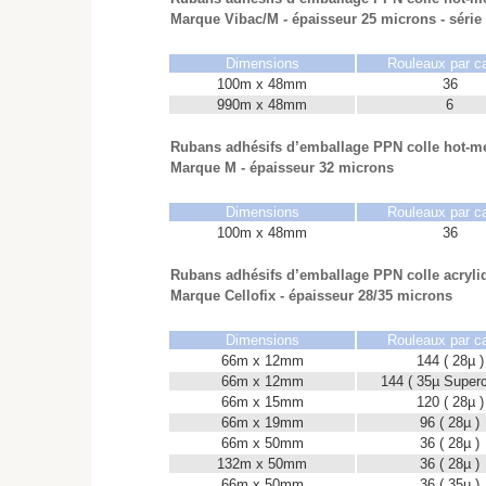
Marque Vibac/M - épaisseur 25 microns - série
Dimensions
Rouleaux par c
100m x 48mm
36
990m x 48mm
6
Rubans adhésifs d’emballage PPN colle hot-me
Marque M - épaisseur 32 microns
Dimensions
Rouleaux par c
100m x 48mm
36
Rubans adhésifs d’emballage PPN colle acryliq
Marque Cellofix - épaisseur 28/35 microns
Dimensions
Rouleaux par c
66m x 12mm
144 ( 28µ )
66m x 12mm
144 ( 35µ Superc
66m x 15mm
120 ( 28µ )
66m x 19mm
96 ( 28µ )
66m x 50mm
36 ( 28µ )
132m x 50mm
36 ( 28µ )
66m x 50mm
36 ( 35µ )